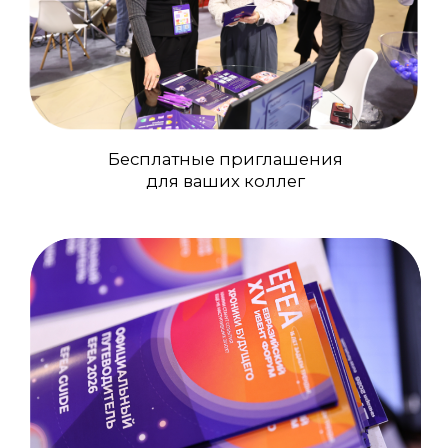
сессиями и мероприятиями
Специальный байерский трек:
Отдельная стойка регистрации
Переговорная зона на Бирже
деловых контактов (БДК)
Кофе-брейки, обеды
Специальная сессия
для байеров в рамках деловой
программы
Приглашение на EFEA Awards*
*- только по пакету БАЙЕР БАЗА