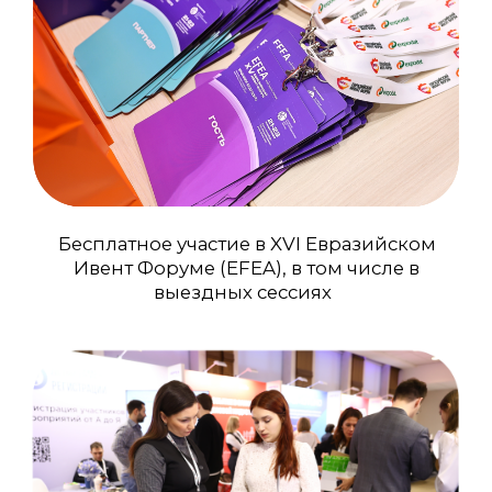
Бесплатные приглашения
для ваших коллег
Полный пакет материалов:
Именной бедж
Официальный путеводитель
Форума
Каталог с
участниками EVENT EXPO
Программа с
рекомендованными деловыми