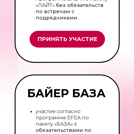
Участники байерской
программы 2023-2026 года:
«Лента», «Газпром нефть»,
«Дельта инжиниринг и
консалтинг», «ЮДС Рус», ФГБУ
«НМИЦ онкологии им. Н.Н.
Петрова» Минздрава России,
РОО «Петербургское
онкологическое научное
общество», GS Group, «Манго
Телеком», «Газинформсервис»,
«Медицинские системы
визуализации», СПб ГАУ
ЦЗН, BIOCAD, Positive
Technologies и другие.