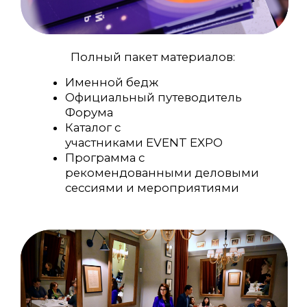
Индивидуальное расписание встреч:
Доступ в
мобильное приложение
Топовые подрядчики
Организация деловых встреч
с экспонентами
Помощь в координации
Список экспонентов по
выбранной отрасли