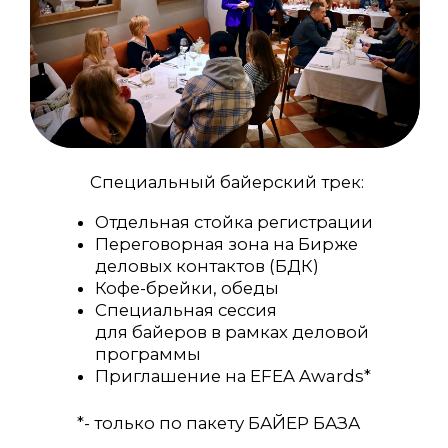
БАЙЕР ЛАЙТ
участие согласно
программе EFEA по пакету
«ЛАЙТ»
без обязательств
по встречам с
подрядчиками
ПРИНЯТЬ УЧАСТИЕ
БАЙЕР БАЗА