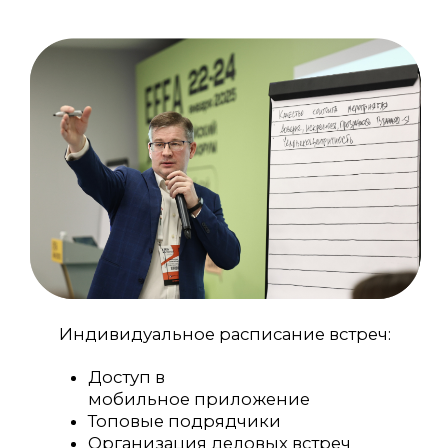
участие согласно
программе EFEA по
пакету «БАЗА»
с
обязательствами по
встречам с
подрядчиками
(не менее
10 встреч на Бирже
деловых контактов)
билет на вечерний прием
EFEA AWARDS
приоритетная
регистрация на выездные
сессии
ПРИНЯТЬ УЧАСТИЕ